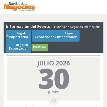
Información del Evento
II Rueda de Negocios Internacional
Registro
Registro
Virtual
Importador
Exportador / Importador
Registro
INGRESAR
Exportador
JULIO 2026
30
JUEVES