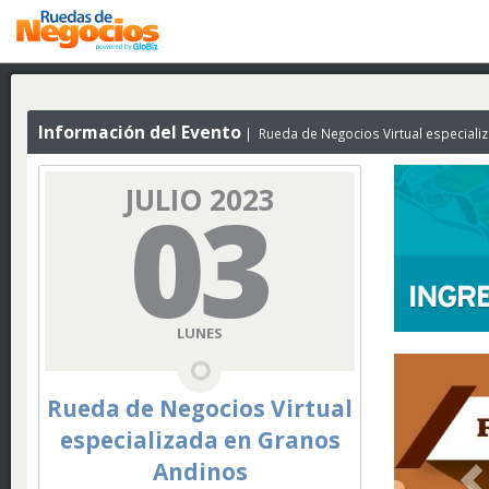
Información del Evento
Rueda de Negocios Virtual especiali
JULIO 2023
03
LUNES
Rueda de Negocios Virtual
especializada en Granos
Andinos