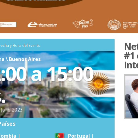
Net
Fecha y Hora del Evento
#1 
a \ Buenos Aires
Int
:00 a 15:00
.
Julio 2023
Países
lombia |
Portugal |