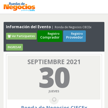
Información del Evento
Ronda de Negocios CIECEx
Registro
Registro
Ver Participantes
Comprador
Proveedor
INGRESAR
SEPTIEMBRE 2021
30
JUEVES
Ronda de Negocios CIECEx